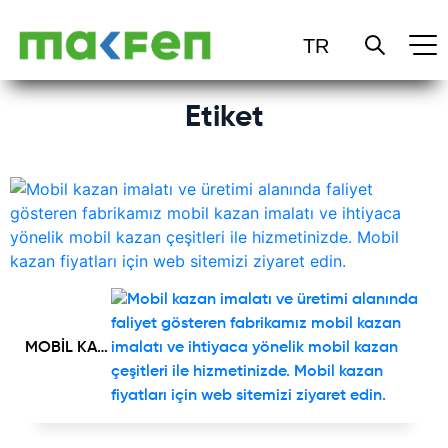
ANASAYFA
Etiket
HAKKIMIZDA
ÜRÜNLER
HİZMETLER
REFERANSLAR
MOBİL KAZAN İMALATI
SERTİFİKALAR
BLOG