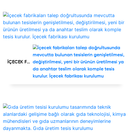
GALERİ
İLETİŞİM
İÇECEK FABRİKALARI